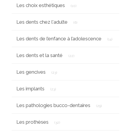
Articles Count
Les choix esthétiques
(10)
Articles Count
Les dents chez l'adulte
(6)
Articles Co
Les dents de l’enfance à l’adolescence
(14)
Articles Count
Les dents et la santé
(22)
Articles Count
Les gencives
(23)
Articles Count
Les implants
(23)
Articles Count
Les pathologies bucco-dentaires
(29)
Articles Count
Les prothèses
(32)