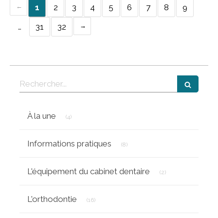
1
2
3
4
5
6
7
8
9
…
31
32
Rechercher
Articles Count
À la une
(4)
Articles Count
Informations pratiques
(8)
Articles Count
L'équipement du cabinet dentaire
(2)
Articles Count
L'orthodontie
(16)