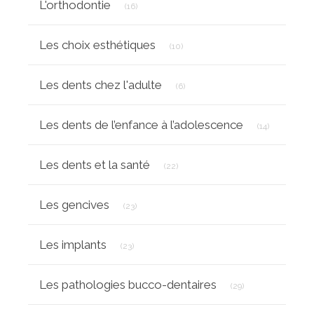
L'orthodontie
(16)
Articles Count
Les choix esthétiques
(10)
Articles Count
Les dents chez l'adulte
(6)
Articles Co
Les dents de l’enfance à l’adolescence
(14)
Articles Count
Les dents et la santé
(22)
Articles Count
Les gencives
(23)
Articles Count
Les implants
(23)
Articles Count
Les pathologies bucco-dentaires
(29)