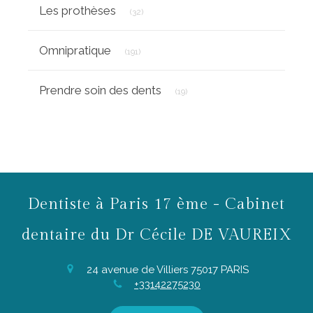
Articles Count
Les prothèses
(32)
Articles Count
Omnipratique
(191)
Articles Count
Prendre soin des dents
(19)
Dentiste à Paris 17 ème - Cabinet
dentaire du Dr Cécile DE VAUREIX
24 avenue de Villiers
75017
PARIS
+33142275230