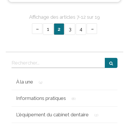
Affichage des articles 7-12 sur 19
1
2
3
4
Rechercher
Articles Count
À la une
(4)
Articles Count
Informations pratiques
(8)
Articles Count
L'équipement du cabinet dentaire
(2)
Articles Count