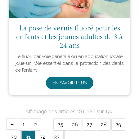
La pose de vernis fluoré pour les
enfants et les jeunes adultes de 3 à
24 ans
Le fluor, par voie générale ou en application locale,
joue un rôle essentiel dans la protection des dents
de l’enfant.
EN SAVOIR PLUS
Affichage des articles 181-186 sur 194
1
2
…
25
26
27
28
29
30
31
32
33