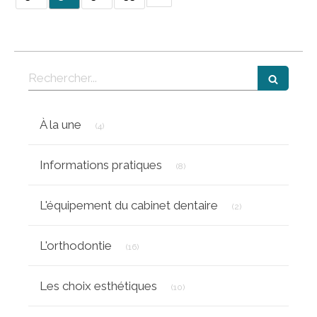
Rechercher
Articles Count
À la une
(4)
Articles Count
Informations pratiques
(8)
Articles Count
L'équipement du cabinet dentaire
(2)
Articles Count
L'orthodontie
(16)
Articles Count
Les choix esthétiques
(10)