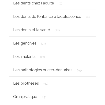
Articles Count
Les dents chez l'adulte
(6)
Articles Co
Les dents de l’enfance à l’adolescence
(14)
Articles Count
Les dents et la santé
(22)
Articles Count
Les gencives
(23)
Articles Count
Les implants
(23)
Articles Count
Les pathologies bucco-dentaires
(29)
Articles Count
Les prothèses
(32)
Articles Count
Omnipratique
(191)